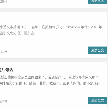
阅读全文
月25日
小荃文本拾掇（2） 名称：临风劲节 尺寸：28*42cm 年代：2013年
记历 文/杜小荃 浙东古...
阅读全文
月11日
的几句话
 成博士偷偷摸摸从美国跑回来了，我还挺高兴，我比较怀念原来那个
种踏踏实实在翻译，编辑，著作。教孩子，帮乡人的他，而不是现在
.
阅读全文
月07日