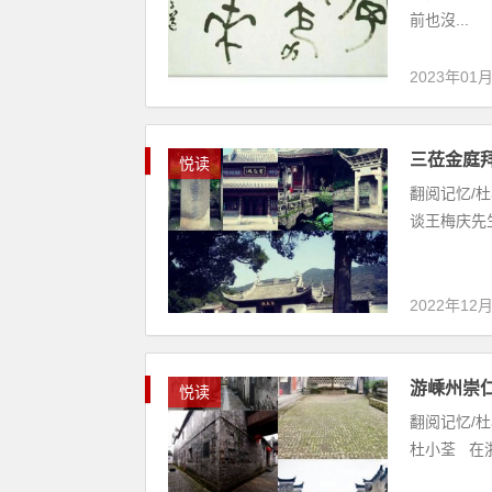
前也沒...
2023年01
三莅金庭
悦读
翻阅记忆/
谈王梅庆先生
2022年12
游嵊州崇
悦读
翻阅记忆/
杜小荃 在浙