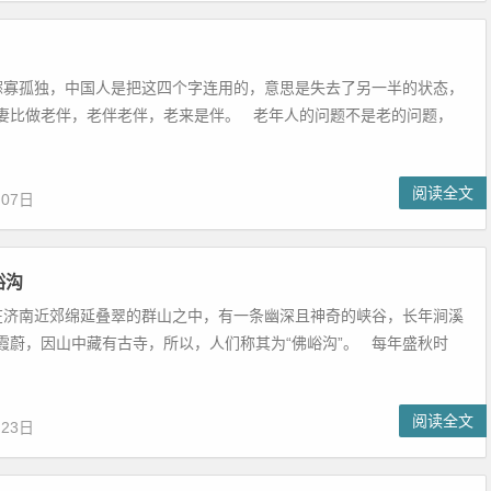
 鳏寡孤独，中国人是把这四个字连用的，意思是失去了另一半的状态，
妻比做老伴，老伴老伴，老来是伴。 老年人的问题不是老的问题，
阅读全文
月07日
峪沟
 在济南近郊绵延叠翠的群山之中，有一条幽深且神奇的峡谷，长年涧溪
霞蔚，因山中藏有古寺，所以，人们称其为“佛峪沟”。 每年盛秋时
阅读全文
月23日