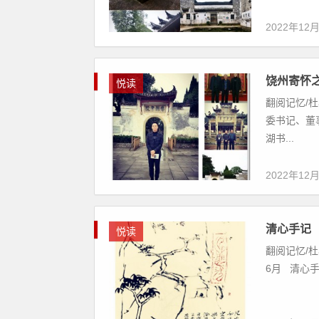
2022年12
饶州寄怀
悦读
翻阅记忆/
委书记、董
湖书...
2022年12
清心手记
悦读
翻阅记忆/杜
6月 清心手