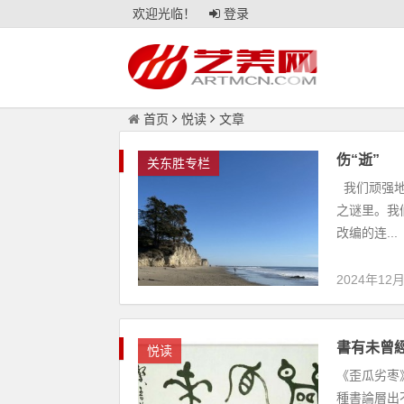
欢迎光临！
登录
首页
悦读
文章
伤“逝”
关东胜专栏
我们顽强地
之谜里。我
改编的连...
2024年12
書有未曾
悦读
《歪瓜劣枣》
種書論層出