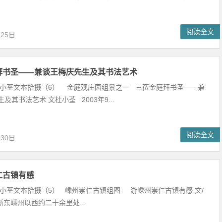
阅读全文
月25日
拜书圣——兼谈王梅庆先生及其书法艺术
杜小荃文本拾掇（6） 金庭观庄园组景之一 三莅金庭拜书圣——兼
及其书法艺术 文杜小荃 2003年9...
阅读全文
月30日
仁古镇有感
杜小荃文本拾掇（5） 嵊州崇仁古镇组图 游嵊州崇仁古镇有感 文/
东嵊州以西约二十余里处...