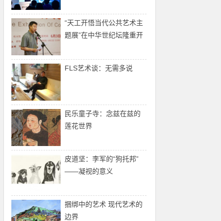
画艺术之集大成者
“天工开悟当代公共艺术主
题展”在中华世纪坛隆重开
幕
FLS艺术谈：无需多说
民乐童子寺：念兹在兹的
莲花世界
皮道坚：李军的“狗托邦”
——凝视的意义
捆绑中的艺术 现代艺术的
边界