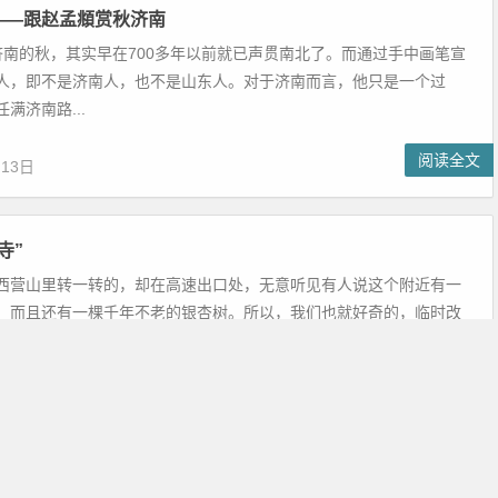
——跟赵孟頫赏秋济南
 济南的秋，其实早在700多年以前就已声贯南北了。而通过手中画笔宣
人，即不是济南人，也不是山东人。对于济南而言，他只是一个过
满济南路...
阅读全文
月13日
寺”
西营山里转一转的，却在高速出口处，无意听见有人说这个附近有一
，而且还有一棵千年不老的银杏树。所以，我们也就好奇的，临时改
车赶往了这个...
阅读全文
月10日
伽盛秋掇拾