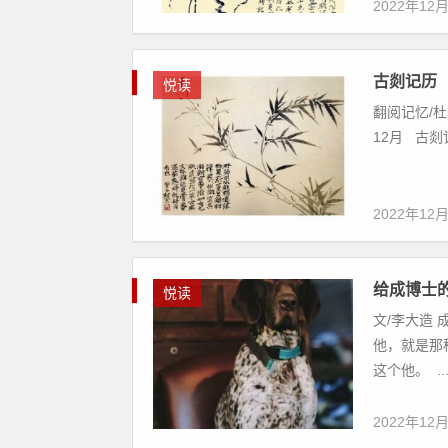
2022年12
古剡记历
悦读
翻阅记忆/杜
12月 古剡
2022年12
给成博士
悦读
文/李大造
他，就是那
这个他。 ..
2022年12