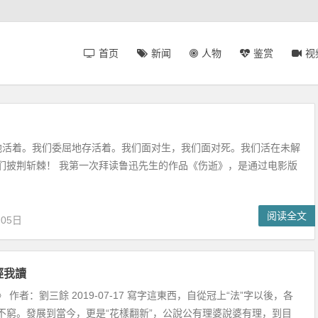
首页
新闻
人物
鉴赏
视
活着。我们委屈地存活着。我们面对生，我们面对死。我们活在未解
们披荆斩棘！ 我第一次拜读鲁迅先生的作品《伤逝》，是通过电影版
阅读全文
月05日
經我讀
 作者：劉三餘 2019-07-17 寫字這東西，自從冠上“法”字以後，各
不窮。發展到當今，更是“花樣翻新”，公說公有理婆說婆有理，到目