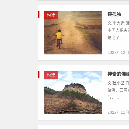
谈孤独
悦读
文/李大造
中国人把夫
是老了...
2022年12
神奇的佛
悦读
文/杜小荃
潺湲，云蒸
节，...
2022年11