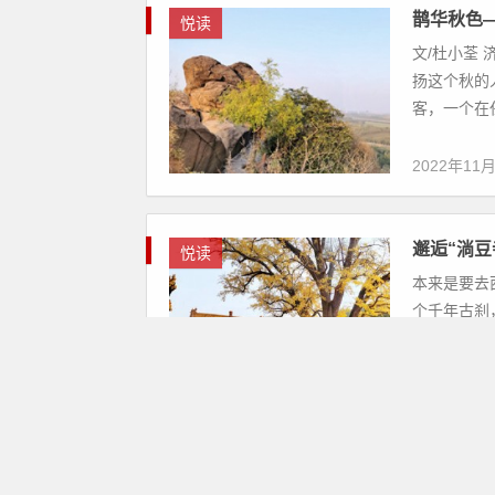
鹊华秋色
悦读
文/杜小荃
扬这个秋的
客，一个在任
2022年11
邂逅“淌豆
悦读
本来是要去
个千年古刹
变了方向，驱
2022年11
济南上罗
悦读