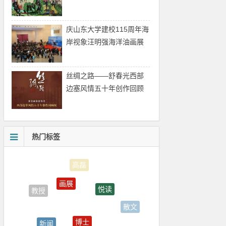
庆山东大学建校115周年海
岸视象汪明强海洋油画展
丝绸之路——舒春光西部
边塞风情五十年创作回顾
展
热门标签
画展
悦读
博士
散文
新闻
书法