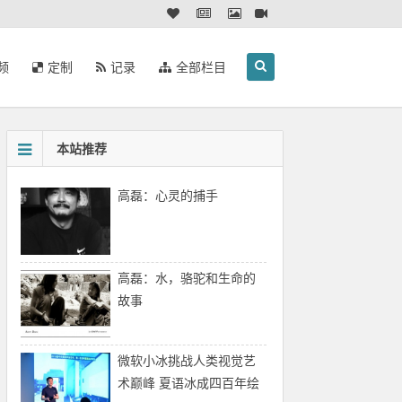
频
定制
记录
全部栏目
本站推荐
高磊：心灵的捕手
高磊：水，骆驼和生命的
故事
微软小冰挑战人类视觉艺
术巅峰 夏语冰成四百年绘