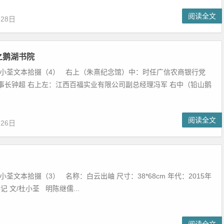
阅读全文
月28日
之鹅湖书院
杜小荃文本拾掇（4） 右上（朱熹纪念馆）中：时任广信农商银行党
事长钟超 右上左：江西百福实业有限公司副总经理冯军 右中（铅山鹅
阅读全文
月26日
小荃文本拾掇（3） 名称：白云出岫 尺寸：38*68cm 年代：2015年
记 文/杜小荃 明陈继儒...