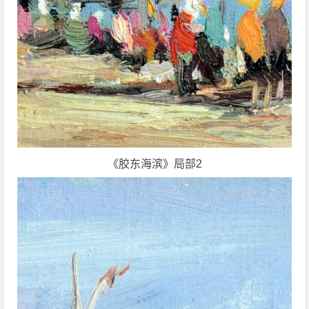
《胶东海滨》局部2