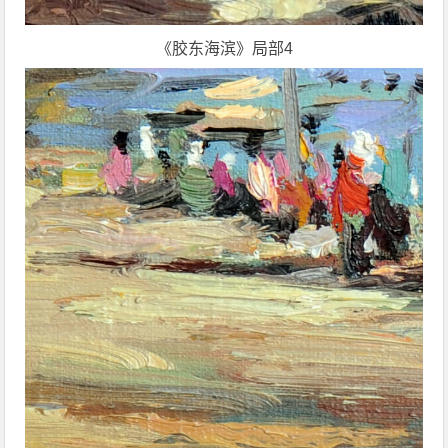
《胶东海滨》局部4