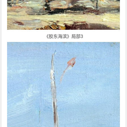
《胶东海滨》局部3