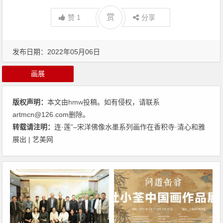
赏
赞
1
分享
发布日期：2022年05月06日
画展
版权声明：
本文由
hmw
投稿。如有侵权，请联系
artmcn@126.com删除。
转载请注明：
连·莲”–宋洋佛像水墨系列画作在香积寺·清心和雅
展出 | 艺美网