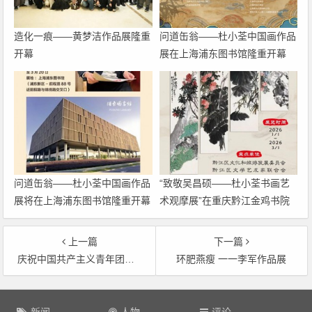
造化一痕——黄梦洁作品展隆重
问道缶翁——杜小荃中国画作品
开幕
展在上海浦东图书馆隆重开幕
问道缶翁——杜小荃中国画作品
“致敬吴昌硕——杜小荃书画艺
展将在上海浦东图书馆隆重开幕
术观摩展”在重庆黔江金鸡书院
启幕
上一篇
下一篇
庆祝中国共产主义青年团成立100周年山东省青年摄影作品展
环肥燕瘦 一一李军作品展
文
章