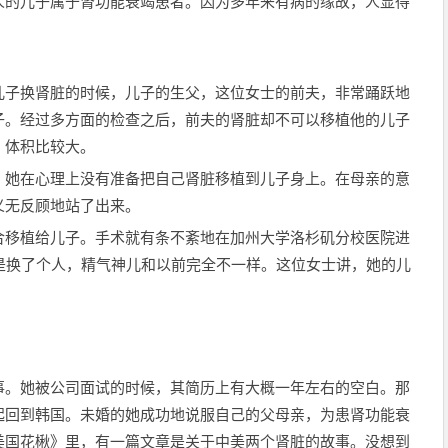
人的儿子属于肾功能衰竭患者。因为多年来有病的缘故，人显得
儿子换肾脏的时候，儿子的生父，这位女士的前夫，非常踊跃地
子。经过多方面的检查之后，前夫的肾脏却不可以移植他的儿子
，体积比较大。
。她在心理上没有准备把自己肾脏移植到儿子身上。在母亲的意
义无反顾地站了出来。
合移植给儿子。手术就有条不紊地在加州大学洛杉矶分校医院进
是换了个人，精气神儿和以前完全不一样。这位女士讲，她的儿
事。她被公司面试的时候，其简历上有大概一年左右的空白。那
起回到韩国。未婚的她成功地说服自己的父母亲，为患肾功能衰
美国花楸》里，有一篇文章是关于中美两个肾脏的故事。没想到