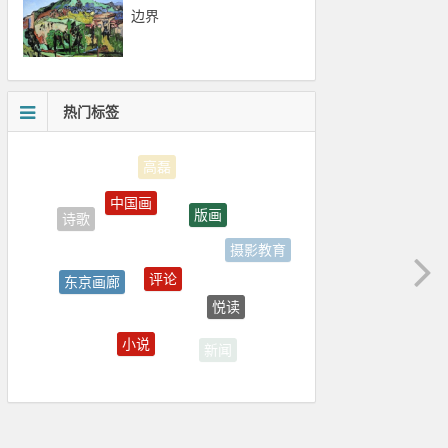
边界
热门标签
中国画
版画
诗歌
摄影教育
评论
东京画廊
悦读
书法
小说
新闻
当代艺术