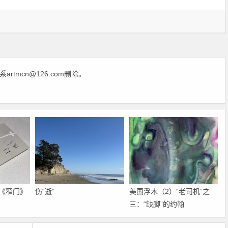
rtmcn@126.com删除。
网
—《窄门》
伤“逝”
美国浮木（2）“老司机”之
三：“缺脚”的约翰