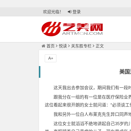
欢迎光临！
登录
首页
悦读
关东胜专栏
正文
A+
美国
这天我出去参加会议，期间我们有一段
跟我分在一组的有一位是在医疗保险业界
这位看起来很开朗的女士就问道：“必须谈工
我和另外一位白人布莱克先生异口同声地
这位女士就滔滔不绝地讲起自己35岁的