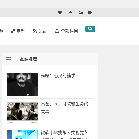
频
定制
记录
全部栏目
本站推荐
高磊：心灵的捕手
高磊：水，骆驼和生命的
故事
微软小冰挑战人类视觉艺