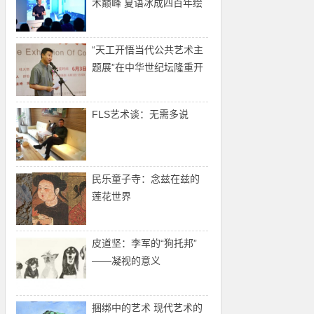
术巅峰 夏语冰成四百年绘
画艺术之集大成者
“天工开悟当代公共艺术主
题展”在中华世纪坛隆重开
幕
FLS艺术谈：无需多说
民乐童子寺：念兹在兹的
莲花世界
皮道坚：李军的“狗托邦”
——凝视的意义
捆绑中的艺术 现代艺术的