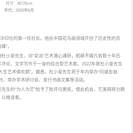
尺寸：45*25cm
年代：2020年6月
西泠印社的第一任社长。他在中国花鸟画领域开创了历史性的贡
峰”。
杜小荃先生，对“吴派”艺术潜心课研，躬耕不辍凡有数十年历
评论、文学写作于一身的综合型艺术家。2022年是杜小荃先生
人生艺术俱欢颜”。据悉，杜小荃先生将于年内举办“问道缶翁
时，举办学术研讨会、发行书画文集等活动。
先生的“为人为艺”给予了批评与褒奖。借此机会，艺美网将分期
，以飨读者。