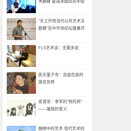
术巅峰 夏语冰成四百年绘
画艺术之集大成者
“天工开悟当代公共艺术主
题展”在中华世纪坛隆重开
幕
FLS艺术谈：无需多说
民乐童子寺：念兹在兹的
莲花世界
皮道坚：李军的“狗托邦”
——凝视的意义
捆绑中的艺术 现代艺术的