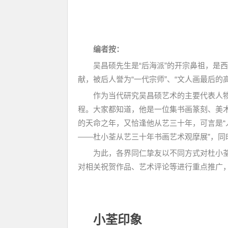
编者按：
吴昌硕先生是“后海派”的开宗鼻祖，是
献，被后人誉为“一代宗师”、“文人画最后的高
作为当代研究吴昌硕艺术的主要代表人物
程。大家都知道，他是一位集书画篆刻、美术
的天命之年，又恰逢他从艺三十年，可言是“
——杜小荃从艺三十年书画艺术观摩展”，同
为此，各界同仁挚友以不同方式对杜小荃
对相关祝贺作品、艺术评论等进行重点推广
小荃印象