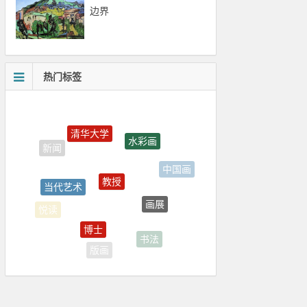
边界
热门标签
清华大学
水彩画
教授
当代艺术
中国画
画展
博士
悦读
书法
版画