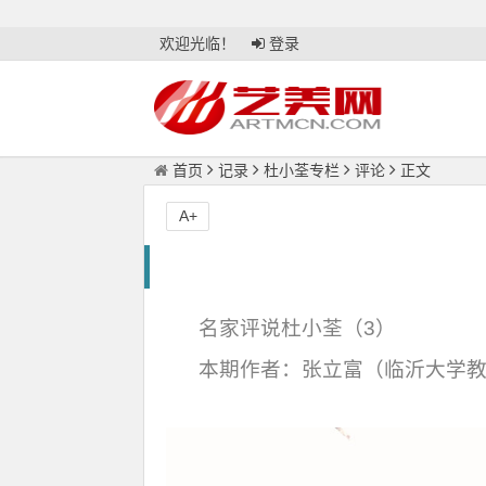
欢迎光临！
登录
首页
记录
杜小荃专栏
评论
正文
A+
名家评说杜小荃（3）
本期作者：张立富（临沂大学