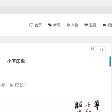
首页
新闻
人物
鉴赏
视
小荃印象
教授、副校长）