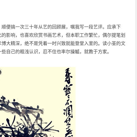
，顺便搞一次三十年从艺的回顾展，嘱我写一段艺评。应承下
化的影响，也喜欢欣赏书画艺术，但本职工作繁忙，偶尔提笔划
术博大精深，绝不是凭着一时兴致就能登堂入室的。读小荃的文
一些自己的粗浅认识，忍不住也率尔操觚，就教于方家。