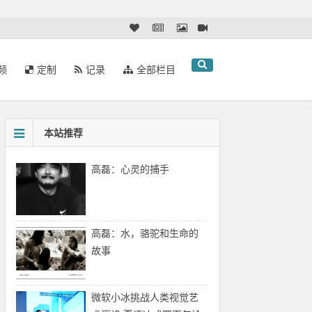
频
定制
记录
全部栏目
本站推荐
高磊：心灵的捕手
高磊：水，骆驼和生命的
故事
微软小冰挑战人类视觉艺