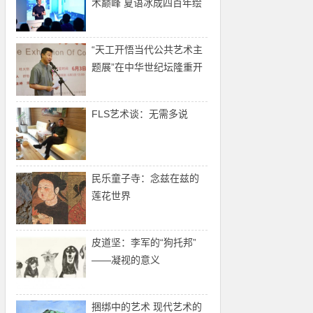
术巅峰 夏语冰成四百年绘
画艺术之集大成者
“天工开悟当代公共艺术主
题展”在中华世纪坛隆重开
幕
FLS艺术谈：无需多说
民乐童子寺：念兹在兹的
莲花世界
皮道坚：李军的“狗托邦”
——凝视的意义
捆绑中的艺术 现代艺术的