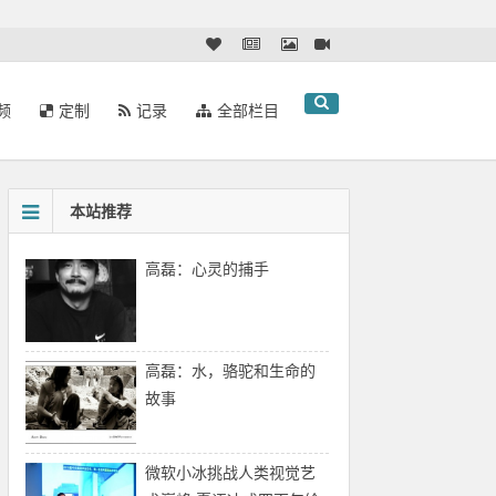
频
定制
记录
全部栏目
本站推荐
高磊：心灵的捕手
高磊：水，骆驼和生命的
故事
微软小冰挑战人类视觉艺