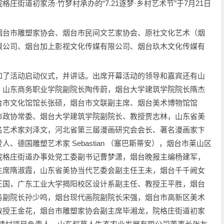
街道初家汤·竹梦村承办的“7.21逐梦·乡村艺术节”于7月21日
。
烟台市雕塑家协会、烟台市民间文艺家协会、原社文化艺术（烟
限公司、烟台加上影视文化传媒有限公司、烟台玖木文化传媒有
加了活动启动仪式，并讲话。出席开幕活动的领导和嘉宾还有山
，山东商务职业学院副院长陶传蔚，烟台大学建筑学院院长隋杰
台市文化馆馆长张硕，烟台市文联副主席、烟台美术博物馆馆
市政协常委、烟台大学建筑学院副院长、教授贾志林，山东省美
名艺术家刘泽文，河北省第三届漫画研究会会长、著名漫画家卞
德国雕塑艺术家 Sebastian （塞巴斯蒂安），烟台市莱山区
院格庄街道办事处党工委副书记曹梦潇，烟台晚报主编杨建军，
主席隋淑霞，山东省美协当代艺委会副主任王未，烟台千千阙女
正国，广东工业大学揭阳校区设计系副主任、教授王平胜，烟台
务副院长孙少鸣，烟台现代画院副院长宋强，烟台市高新区美术
教授王金花，烟台市雕塑家协会副主席毕湘龙，院格庄街道初家