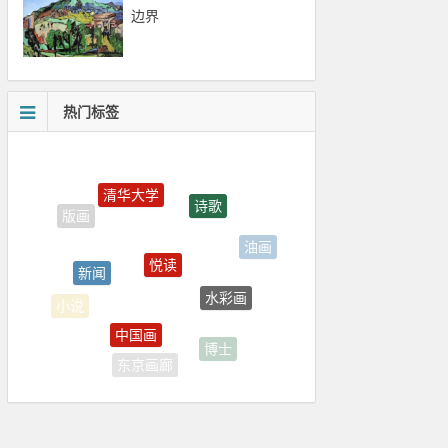
边界
热门标签
诗歌
悦读
新闻
油画
水彩画
中国画
小说
博士
东京画廊
摄影教育