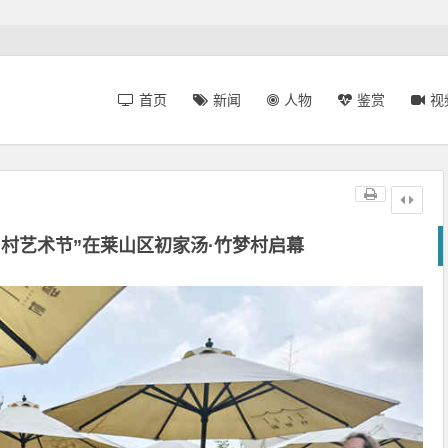
首页
新闻
人物
鉴赏
视
乡村艺术节”在莱山区初家汤·竹梦村启幕