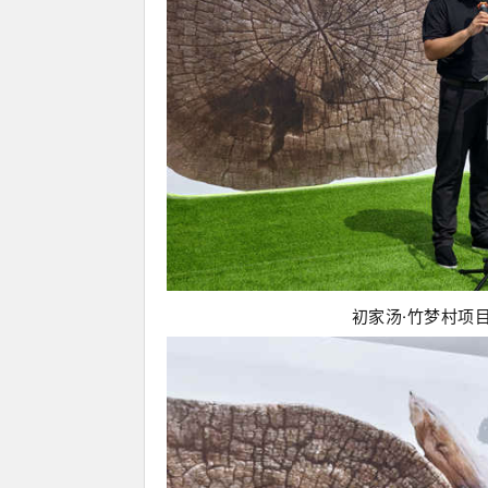
初家汤·竹梦村项