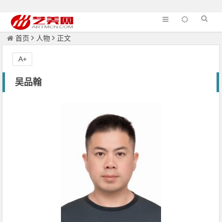
首页
人物
正文
A+
吴品翰