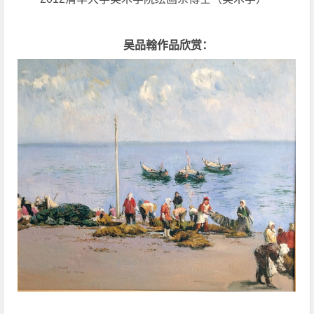
吴品翰作品欣赏：