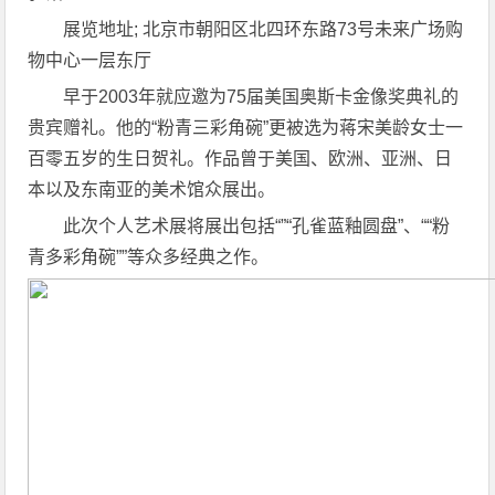
展览地址; 北京市朝阳区北四环东路73号未来广场购
物中心一层东厅
早于2003年就应邀为75届美国奥斯卡金像奖典礼的
贵宾赠礼。他的“粉青三彩角碗”更被选为蒋宋美龄女士一
百零五岁的生日贺礼。作品曾于美国、欧洲、亚洲、日
本以及东南亚的美术馆众展出。
此次个人艺术展将展出包括“”“孔雀蓝釉圆盘”、““粉
青多彩角碗””等众多经典之作。