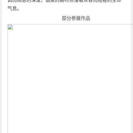
调而随意的深邃，烟熏的画布弥漫着从容而隐秘的生命
气息。
部分参展作品