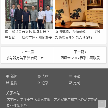
携手探寻金石文脉 烟滨共研学
春明景和，万物葳蕤 ——《风
界双星——烟台市评协组团赴无
起边缘文集》第六卷发行
棣开展王懿荣、吴式芬专项学术
考察
上一篇
下一篇
茶与器完美平衡 台湾工艺展极致技艺
四风堂-2017春季书画联展
文
章
新闻
人物
评论
导
鉴赏
记录
定制
航
关于本站
艺美网，专注于艺术资讯传播、艺术家推广和艺术作品定制的
专业媒体平台。