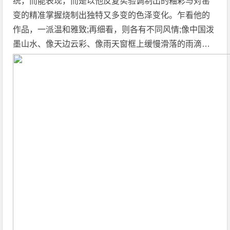
统，而能表现，而是以他反复实验调制出的釉彩与对窑
变的精准掌握烧制出独特又多变的色泽变化。乍看他的
作品，一派温和雅致;再细看，则各有不同风情;像中国泼
墨山水、像天边云彩、像雨天窗框上缓慢滑落的雨滴…