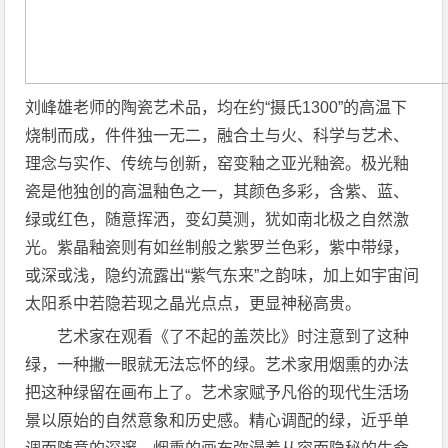
刘峰雄老师的陶瓷艺术品，均在约“摄氏1300”的高温下
烧制而成，件件独一无二，融合土与火、科学与艺术、
理念与实作、传统与创新，窑变釉之亚光釉瓷。极光釉
瓷是他独创的高温釉色之一，其颜色多彩，含紫、蓝、
绿或红色，随意挥洒，变幻莫测，犹如南北极之自然激
光。紫晶釉瓷则有如丝制般之紫罗兰色彩，紫中带绿，
或深或浅，隐约流露出“紫气东来”之韵味，加上如宇宙间
太阳系中若隐若现之晶光点点，更显神秘高贵。
艺术家在观看《了不起的盖茨比》时注意到了这种
绿，一种撇一眼就无法忘怀的绿。艺术家用烟熏的办法
把这种绿留在画布上了。艺术家赋予凡俗的现代生活场
景以原始的自然意象和历史感。精心调配的绿，近乎单