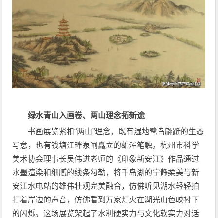
绿水青山入画卷、两山理念拓新途
书画展览紧扣“两山”理念，既有湿地鹭鸟翩跹的生态
写意，也有钱塘江畔泵闸矗立的雄浑笔触。杭州市科学
美术协会理事长吴伟进老师的《印象新安江》作品通过
水墨渲染和细腻的线条勾勒，将千岛湖的宁静柔美与新
安江水电站的雄伟壮观完美融合，仿佛听见湖水轻轻拍
打着岸边的声音，仿佛看到万家灯火在湖光山色映衬下
的闪烁。这场展览架起了水利硬实力与文化软实力对话