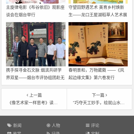
主旋律电影《布谷依旧》观影座
守望田野遇艺术 美育乡村焕新
谈会在烟台举行
生——龙口王屋湖稻草人艺术展
暨乡村美育嘉年华即将启幕
携手探寻金石文脉 烟滨共研学
春明景和，万物葳蕤 ——《风
界双星——烟台市评协组团赴无
起边缘文集》第六卷发行
棣开展王懿荣、吴式芬专项学术
考察
上一篇
下一篇
《像艺术家一样思考》读书会在北京举办
“巧夺天工妙手，绘就山水人家境”——余玲副教授
文
章
新闻
人物
评论
导
鉴赏
记录
定制