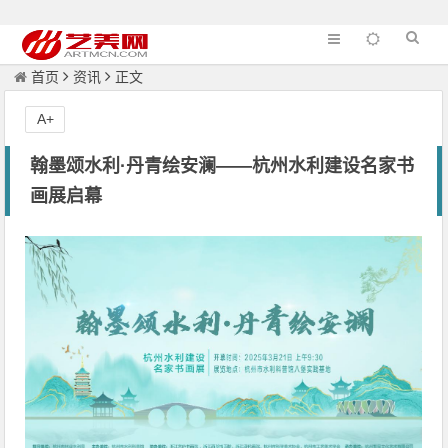
首页
资讯
正文
A+
翰墨颂水利·丹青绘安澜——杭州水利建设名家书
画展启幕