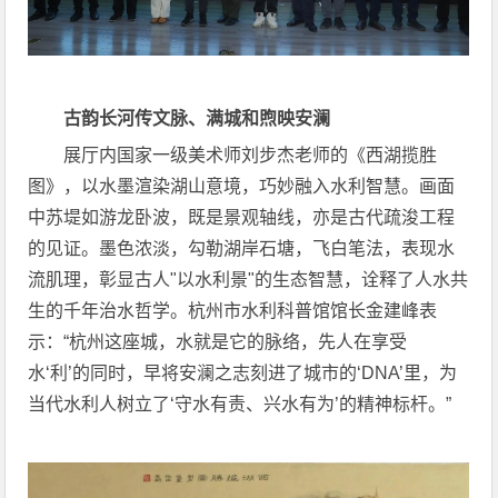
古韵长河传文脉、满城和煦映安澜
展厅内国家一级美术师刘步杰老师的《西湖揽胜
图》，以水墨渲染湖山意境，巧妙融入水利智慧。画面
中苏堤如游龙卧波，既是景观轴线，亦是古代疏浚工程
的见证。墨色浓淡，勾勒湖岸石塘，飞白笔法，表现水
流肌理，彰显古人"以水利景"的生态智慧，诠释了人水共
生的千年治水哲学。杭州市水利科普馆馆长金建峰表
示：“杭州这座城，水就是它的脉络，先人在享受
水‘利’的同时，早将安澜之志刻进了城市的‘DNA’里，为
当代水利人树立了‘守水有责、兴水有为’的精神标杆。”