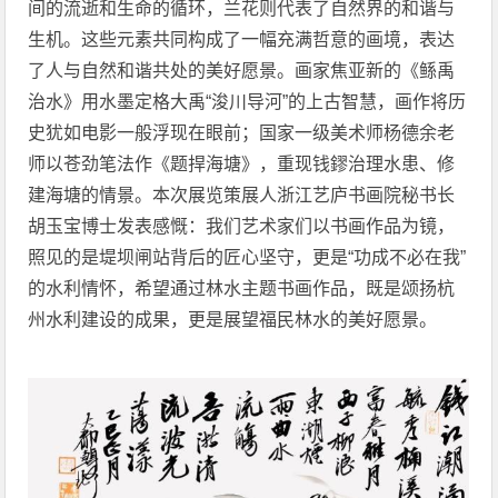
间的流逝和生命的循环，兰花则代表了自然界的和谐与
生机。这些元素共同构成了一幅充满哲意的画境，表达
了人与自然和谐共处的美好愿景。画家焦亚新的《鲧禹
治水》用水墨定格大禹“浚川导河”的上古智慧，画作将历
史犹如电影一般浮现在眼前；国家一级美术师杨德余老
师以苍劲笔法作《题捍海塘》，重现钱鏐治理水患、修
建海塘的情景。本次展览策展人浙江艺庐书画院秘书长
胡玉宝博士发表感慨：我们艺术家们以书画作品为镜，
照见的是堤坝闸站背后的匠心坚守，更是“功成不必在我”
的水利情怀，希望通过林水主题书画作品，既是颂扬杭
州水利建设的成果，更是展望福民林水的美好愿景。