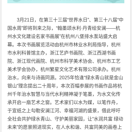
3月21日，在第三十三届“世界水日”、第三十八届“中
国水周”即将到来之际，“翰墨颂水利·丹青绘安澜——杭
州水文化建设名家书画展”在杭州八堡排水泵站盛大启
幕。本次书画展览活动由杭州市林业水利局指导，杭州
市水利科普馆主办，浙江艺庐书画院、浙江西湖书画
院、浙江现代画院、杭州市科学美术协会、杭州市工艺
美术学会协办，杭州繁星文化艺术有限公司承办。杭州
治水，向来与诗画同源。2025年恰逢“绿水青山就是金山
银山”理念提出二十周年，本次百幅参展的书画作品将杭
州千年治水智慧与当代水利精神凝于笔墨，为水文化传
承开启一扇艺术之窗。艺术家们以水为媒，以笔作舟，
于宣纸之上勾勒安澜江河、幸福河湖的盛景，借此呼吁
全社会共护绿水青山、守护美丽家园，让“水润共富 绿动
未来”的愿景照进现实，在人水和谐、共富同美的画卷上