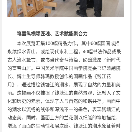
笔墨纵横颂匠魂、艺术赋能聚合力
本次展览汇集100幅精品力作，其中60幅国画或描
永续绿水青山，或绘现代水利工程，40幅书法作品或录
古人治水箴言，或书当代奋斗诗篇，磅礴激昂了新时代
的富春山居。中国美术学院中国画学院党委书记兼副院
长、博士生导师韩璐教授创作的国画作品《钱江花
月》，通过描绘钱塘江的潮水，展现了自然的力量和美
丽。这幅画不仅捕捉了钱塘江的自然景观，还融入了文
化和历史的元素，体现了人与自然的和谐共存。画面中
的潮水以流畅的线条和深浅不一的墨色，表现钱塘江的
动态美。同时，画面上方的兰花则以细腻的笔触描绘，
增添了画面的生动性和层次感。钱塘江的潮水象征着时