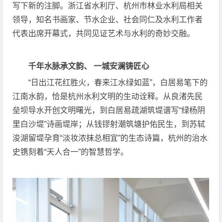
写下新的注脚。浙江省水利厅、杭州市林业水利局相关
领导，知名书画家、节水企业、社会同仁及水利工作者
代表出席开幕式，共同见证艺术与水利的奇妙交融。
千年水脉承文韵、 一城安澜铸匠心
“日出江花红胜火，春来江水绿如蓝”，白居易笔下的
江南水韵，恰是杭州水利文明的生动诠释。从良渚先民
垒坝导水开创文明曙光，到白居易疏湖筑堤谱写“绿杨阴
里白沙堤”诗画堤岸；从钱镠射潮筑塘护佑民生，到苏轼
浚湖留堤孕育“淡妆浓抹总相宜”的生态诗篇，杭州的治水
史镌刻着“天人合一”的智慧哲学。