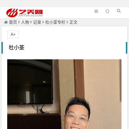
首页
人物
记录
杜小荃专栏
正文
A+
杜小荃