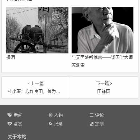
换酒
与无声处听惊雷——谈国学大师
苏渊雷
上一篇
下一篇
杜小荃：心作良田，善为至宝
田锋国
文
章
新闻
人物
评论
导
鉴赏
记录
定制
航
关于本站